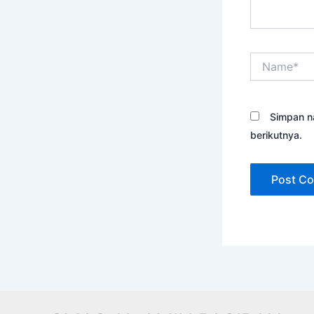
Name*
Simpan n
berikutnya.