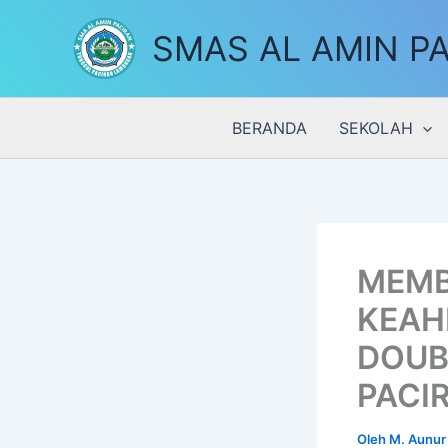
Lewati
SMAS AL AMIN P
ke
konten
BERANDA
SEKOLAH
MEMB
KEAH
DOUB
PACI
Oleh
M. Aunur