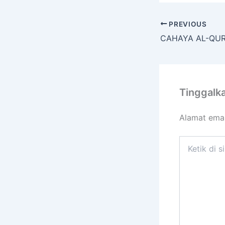
PREVIOUS
Tinggalk
Alamat emai
Ketik
di
sini..