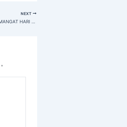
NEXT
MENELADANI SEMANGAT HARI KEBANGKITAN NASIONAL 20 MEI 2026
i
*