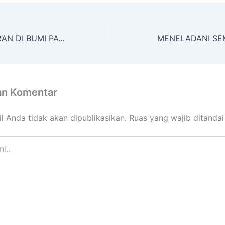
CAHAYA AL-QUR’AN DI BUMI PACIRAN WISUDA KHATMIL QUR’AN DAN IMTIHAN IV METODE UMMI YAYASAN AL AMIN TUNGGUL PACIRAN
an Komentar
l Anda tidak akan dipublikasikan.
Ruas yang wajib ditanda