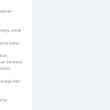
asikan
tegis untuk
unia kerja.
kan,
kan berbasis
peten.
 tangga dan
erta