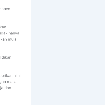
mponen
tkan
tidak hanya
hkan mulai
idikan
rikan nilai
ngan masa
ja dan