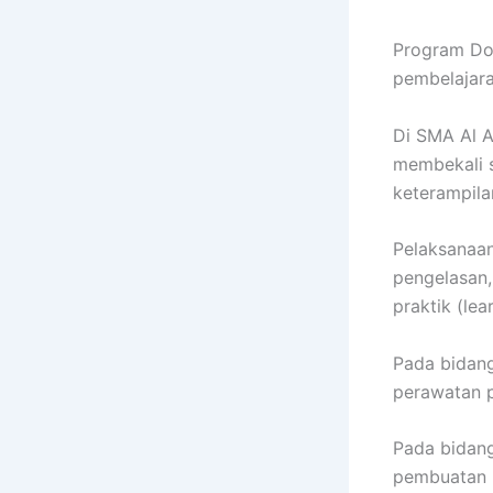
Program Dou
pembelajara
Di SMA Al A
membekali s
keterampila
Pelaksanaan
pengelasan,
praktik (le
Pada bidang 
perawatan p
Pada bidang
pembuatan 