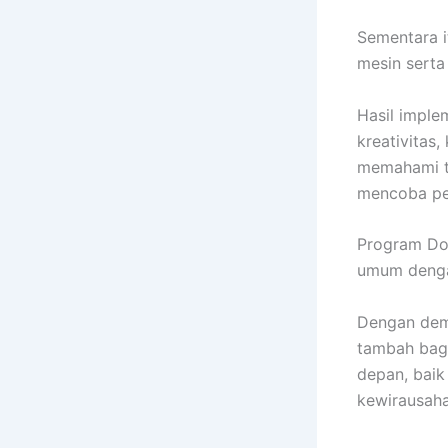
Sementara 
mesin serta
Hasil impl
kreativitas,
memahami te
mencoba pel
Program Dou
umum denga
Dengan demi
tambah bagi
depan, baik
kewirausah