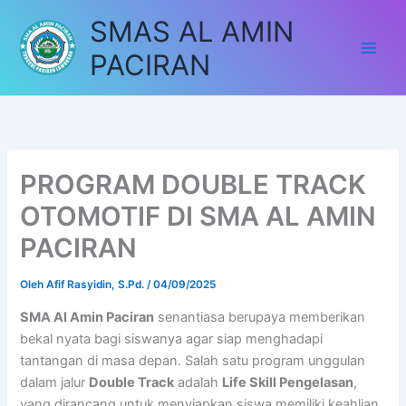
Lewati
SMAS AL AMIN
ke
konten
PACIRAN
PROGRAM DOUBLE TRACK
OTOMOTIF DI SMA AL AMIN
PACIRAN
Oleh
Afif Rasyidin, S.Pd.
/
04/09/2025
SMA Al Amin Paciran
senantiasa berupaya memberikan
bekal nyata bagi siswanya agar siap menghadapi
tantangan di masa depan. Salah satu program unggulan
dalam jalur
Double Track
adalah
Life Skill Pengelasan
,
yang dirancang untuk menyiapkan siswa memiliki keahlian