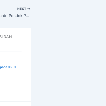
NEXT
Pertemuan Wali Santri Pondok Pesantren Al Amin Perkuat Sinergi Pendidikan
SI DAN
pada 08:31