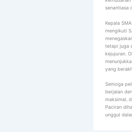
kemudahan da
senantiasa 
Kepala SMA 
mengikuti S
menegaskan 
tetapi juga
kejujuran. 
menunjukkan
yang berakh
Semoga pel
berjalan de
maksimal, d
Paciran dih
unggul dala