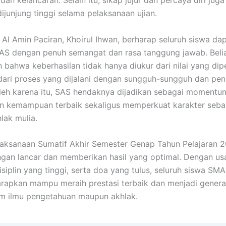
n kelancaran. Selain itu, sikap jujur dan percaya diri juga
dijunjung tinggi selama pelaksanaan ujian.
Al Amin Paciran, Khoirul Ihwan, berharap seluruh siswa da
AS dengan penuh semangat dan rasa tanggung jawab. Beli
bahwa keberhasilan tidak hanya diukur dari nilai yang dip
 dari proses yang dijalani dengan sungguh-sungguh dan pe
Oleh karena itu, SAS hendaknya dijadikan sebagai momentu
 kemampuan terbaik sekaligus memperkuat karakter sebag
lak mulia.
aksanaan Sumatif Akhir Semester Genap Tahun Pelajaran 
ngan lancar dan memberikan hasil yang optimal. Dengan u
isiplin yang tinggi, serta doa yang tulus, seluruh siswa SM
arapkan mampu meraih prestasi terbaik dan menjadi genera
m ilmu pengetahuan maupun akhlak.