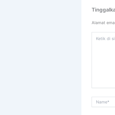
Tinggalk
Alamat emai
Ketik
di
sini..
Name*