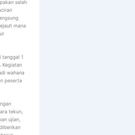
pakan salah
ciran
langsung
 sejauh mana
ur
 tanggal 1
. Kegiatan
jadi wahana
an peserta
engan
ara tekun,
an ujian,
diberikan