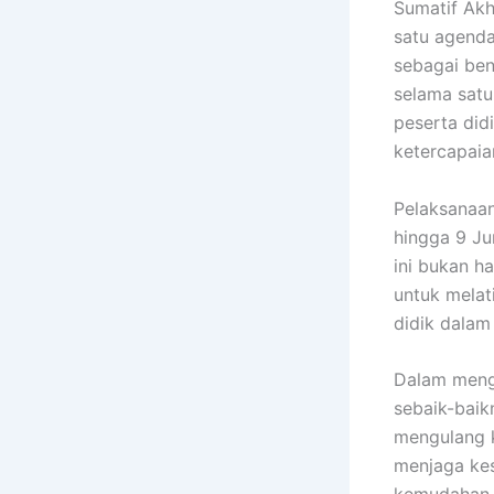
Sumatif Akh
satu agenda
sebagai ben
selama satu
peserta did
ketercapaia
Pelaksanaan
hingga 9 Ju
ini bukan ha
untuk melat
didik dalam
Dalam meng
sebaik-baik
mengulang k
menjaga ke