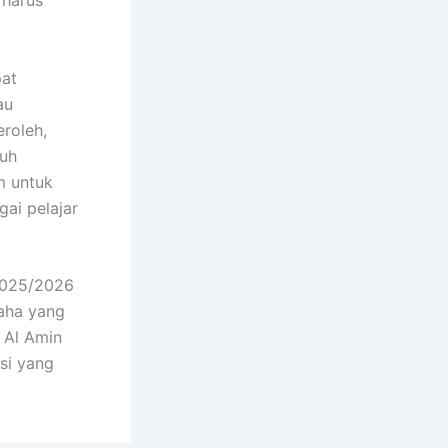
 harus
pat
au
eroleh,
nuh
m untuk
ai pelajar
2025/2026
saha yang
A Al Amin
si yang