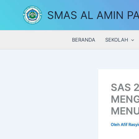
Lewati
SMAS AL AMIN P
ke
konten
BERANDA
SEKOLAH
SAS 
MENG
MENU
Oleh
Afif Rasyi