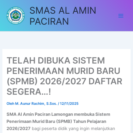
Lewati
SMAS AL AMIN
ke
konten
PACIRAN
TELAH DIBUKA SISTEM
PENERIMAAN MURID BARU
(SPMB) 2026/2027 DAFTAR
SEGERA…!
Oleh
M. Aunur Rachim, S.Sos.
/
12/11/2025
SMA Al Amin Paciran Lamongan membuka Sistem
Penerimaan Murid Baru (SPMB) Tahun Pelajaran
2026/2027
bagi peserta didik yang ingin melanjutkan