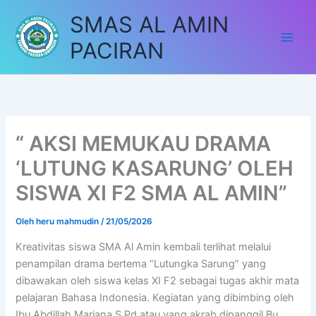
Lewati
SMAS AL AMIN
ke
konten
PACIRAN
“ AKSI MEMUKAU DRAMA
‘LUTUNG KASARUNG’ OLEH
SISWA XI F2 SMA AL AMIN”
Oleh
heru mahmudin
/
21/05/2026
Kreativitas siswa SMA Al Amin kembali terlihat melalui
penampilan drama bertema “Lutungka Sarung” yang
dibawakan oleh siswa kelas XI F2 sebagai tugas akhir mata
pelajaran Bahasa Indonesia. Kegiatan yang dibimbing oleh
Ibu Abdillah Mariana,S.Pd atau yang akrab dipanggil Bu