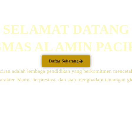
SELAMAT DATANG
SMAS AL AMIN PAC
Daftar Sekarang
ran adalah lembaga pendidikan yang berkomitmen mencetak
arakter Islami, berprestasi, dan siap menghadapi tantangan gl