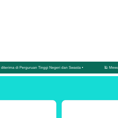
i Perguruan Tinggi Negeri dan Swasta •
🕌 Mewujudkan Gen