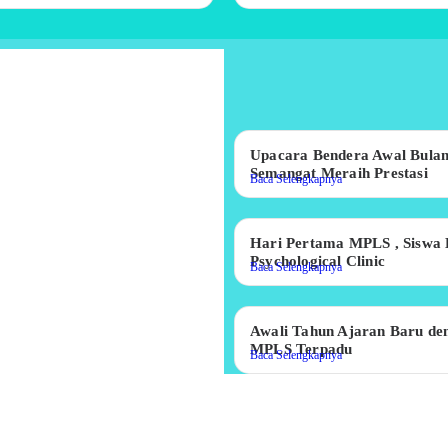
Upacara Bendera Awal Bula
Semangat Meraih Prestasi
Baca Selengkapnya
Hari Pertama MPLS , Siswa 
Psychological Clinic
Baca Selengkapnya
Awali Tahun Ajaran Baru de
MPLS Terpadu
Baca Selengkapnya
Pak Winarto , Penggerak Do
Baca Selengkapnya