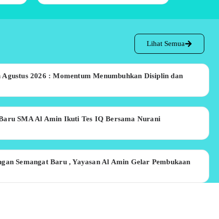
Lihat Semua
n Agustus 2026 : Momentum Menumbuhkan Disiplin dan
Baru SMA Al Amin Ikuti Tes IQ Bersama Nurani
ngan Semangat Baru , Yayasan Al Amin Gelar Pembukaan
nor Darah Yayasan Al Amin Tunggul Paciran Lamongan