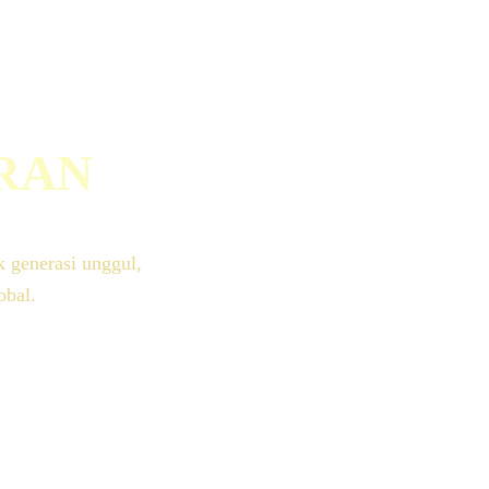
IRAN
 generasi unggul,
obal.